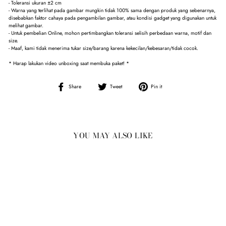
- Toleransi ukuran ±2 cm
- Warna yang terlihat pada gambar mungkin tidak 100% sama dengan produk yang sebenarnya,
disebabkan faktor cahaya pada pengambilan gambar, atau kondisi gadget yang digunakan untuk
melihat gambar.
- Untuk pembelian Online, mohon pertimbangkan toleransi selisih perbedaan warna, motif dan
size.
- Maaf, kami tidak menerima tukar size/barang karena kekecilan/kebesaran/tidak cocok.
* Harap lakukan video unboxing saat membuka paket! *
Share
Tweet
Pin
Share
Tweet
Pin it
on
on
on
Facebook
Twitter
Pinterest
YOU MAY ALSO LIKE
Sale