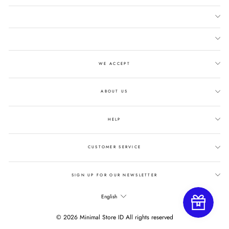
WE ACCEPT
ABOUT US
HELP
CUSTOMER SERVICE
SIGN UP FOR OUR NEWSLETTER
LANGUAGE
English
© 2026 Minimal Store ID All rights reserved