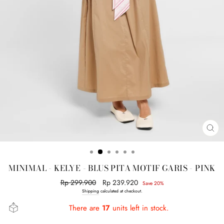
CL
(E
MINIMAL - KELYE - BLUS PITA MOTIF GARIS - PINK
Regular
Rp 299.900
Sale
Rp 239.920
Save 20%
price
price
Shipping
calculated at checkout.
There are
17
units left in stock.