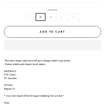
UKURAN
S
M
L
XL
XXL
ADD TO CART
- Blus katun lengan setali bermotif garis dengan detail wrap bertali
- Bukaan plaket pada bagian kerah depan.
MATERIALS
97% Cotton
3% Spandex
FITTING
Regular Fit
* Size chart dapat dilihat di bagian belakang foto produk *
Note: