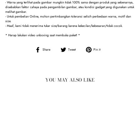
- Warna yang terlihat pada gambar mungkin tidak 100% sama dengan produk yang sebenarnya,
disebabkan faktor cahaya pada pengambilan gambar, atau kondisi gadget yang digunakan untuk
melihat gambar.
- Untuk pembelian Online, mohon pertimbangkan toleransi selisih perbedaan warna, motif dan
size.
- Maaf, kami tidak menerima tukar size/barang karena kekecilan/kebesaran/tidak cocok.
* Harap lakukan video unboxing saat membuka paket! *
Share
Tweet
Pin
Share
Tweet
Pin it
on
on
on
Facebook
Twitter
Pinterest
YOU MAY ALSO LIKE
Sale