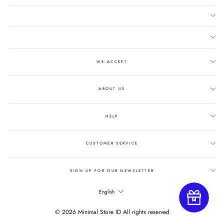
WE ACCEPT
ABOUT US
HELP
CUSTOMER SERVICE
SIGN UP FOR OUR NEWSLETTER
LANGUAGE
English
© 2026 Minimal Store ID All rights reserved