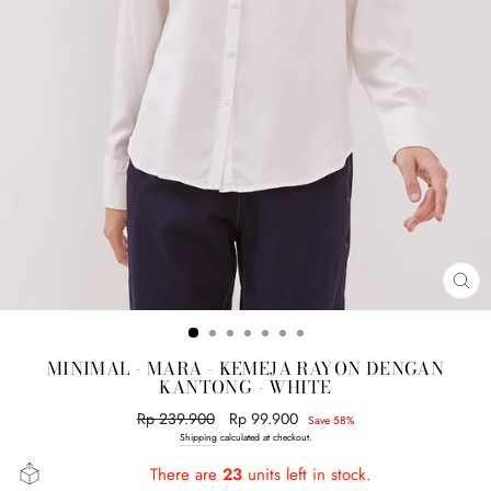
CL
(E
MINIMAL - MARA - KEMEJA RAYON DENGAN
KANTONG - WHITE
Regular
Rp 239.900
Sale
Rp 99.900
Save 58%
price
price
Shipping
calculated at checkout.
There are
23
units left in stock.