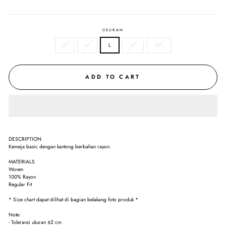
UKURAN
S
M
L
XL
XXL
ADD TO CART
DESCRIPTION
Kemeja basic dengan kantong berbahan rayon.
MATERIALS
Woven
100% Rayon
Regular Fit
* Size chart dapat dilihat di bagian belakang foto produk *
Note:
- Toleransi ukuran ±2 cm