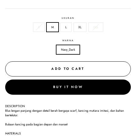
UKURAN
S
M
L
XL
XXL
WARNA
Navy_Dark
ADD TO CART
BUY IT NOW
DESCRIPTION
Blus lengan panjang dengan detail kerah bergaya scarf, kancing mutiara imitasi, dan bahan
bertekstur.
Bukaan kancing pada bagian depan dan manset
MATERIALS