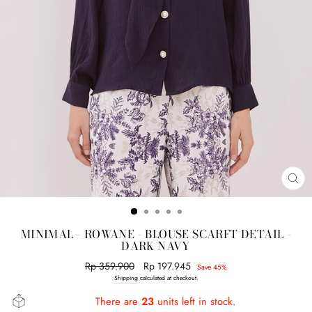
CL
(E
MINIMAL - ROWANE - BLOUSE SCARFT DETAIL -
DARK NAVY
Regular
Rp 359.900
Sale
Rp 197.945
Save 45%
price
price
Shipping
calculated at checkout.
There are
23
units left in stock.