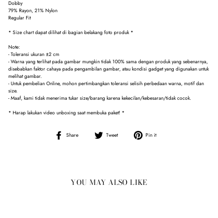
Dobby
79% Rayon, 21% Nylon
Regular Fit
* Size chart dapat dilihat di bagian belakang foto produk *
Note:
- Toleransi ukuran ±2 cm
- Warna yang terlihat pada gambar mungkin tidak 100% sama dengan produk yang sebenarnya,
disebabkan faktor cahaya pada pengambilan gambar, atau kondisi gadget yang digunakan untuk
melihat gambar.
- Untuk pembelian Online, mohon pertimbangkan toleransi selisih perbedaan warna, motif dan
size.
- Maaf, kami tidak menerima tukar size/barang karena kekecilan/kebesaran/tidak cocok.
* Harap lakukan video unboxing saat membuka paket! *
Share
Tweet
Pin
Share
Tweet
Pin it
on
on
on
Facebook
Twitter
Pinterest
YOU MAY ALSO LIKE
Sale