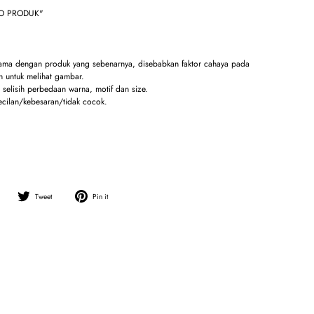
TO PRODUK"
sama dengan produk yang sebenarnya, disebabkan faktor cahaya pada
 untuk melihat gambar.
selisih perbedaan warna, motif dan size.
ecilan/kebesaran/tidak cocok.
Share
Tweet
Pin
Tweet
Pin it
on
on
on
Facebook
Twitter
Pinterest