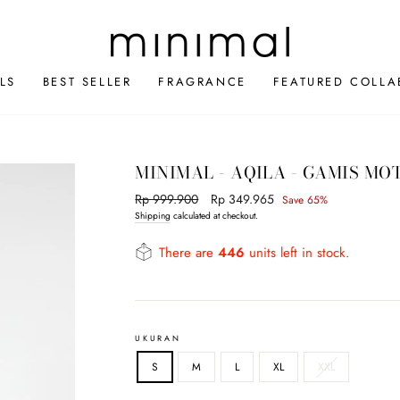
LS
BEST SELLER
FRAGRANCE
FEATURED COLLA
MINIMAL - AQILA - GAMIS MO
Regular
Rp 999.900
Sale
Rp 349.965
Save 65%
price
price
Shipping
calculated at checkout.
There are
446
units left in stock.
UKURAN
S
M
L
XL
XXL