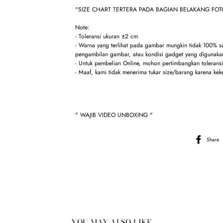
"SIZE CHART TERTERA PADA BAGIAN BELAKANG FO
Note:
- Toleransi ukuran ±2 cm
- Warna yang terlihat pada gambar mungkin tidak 100% 
pengambilan gambar, atau kondisi gadget yang digunakan
- Untuk pembelian Online, mohon pertimbangkan toleransi 
- Maaf, kami tidak menerima tukar size/barang karena kek
" WAJIB VIDEO UNBOXING "
Share
YOU MAY ALSO LIKE