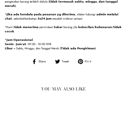
pengecekan barang terlebih dahulu (𝘁𝗶𝗱𝗮𝗸 𝘁𝗲𝗿𝗺𝗮𝘀𝘂𝗸 𝘀𝗮𝗯𝘁𝘂, 𝗺𝗶𝗻𝗴𝗴𝘂, 𝗱𝗮𝗻 𝘁𝗮𝗻𝗴𝗴𝗮𝗹
𝗺𝗲𝗿𝗮𝗵).
*𝗝𝗶𝗸𝗮 𝗮𝗱𝗮 𝗸𝗲𝗻𝗱𝗮𝗹𝗮 𝗽𝗮𝗱𝗮 𝗽𝗲𝘀𝗮𝗻𝗮𝗻 𝘆𝗴 𝗱𝗶𝘁𝗲𝗿𝗶𝗺𝗮, silakan hubungi 𝗮𝗱𝗺𝗶𝗻 𝗺𝗲𝗹𝗮𝗹𝘂𝗶
𝗰𝗵𝗮𝘁, selambat-lambatnya 𝟯𝘅𝟮𝟰 𝗷𝗮𝗺 sesudah orderan sampai.
*Kami 𝘁𝗶𝗱𝗮𝗸 𝗺𝗲𝗻𝗲𝗿𝗶𝗺𝗮 permintaan 𝘁𝘂𝗸𝗮𝗿 barang jika 𝗸𝗲𝗸𝗲𝗰𝗶𝗹𝗮𝗻/𝗸𝗲𝗯𝗲𝘀𝗮𝗿𝗮𝗻/𝘁𝗶𝗱𝗮𝗸
𝗰𝗼𝗰𝗼𝗸.
*𝗝𝗮𝗺 𝗢𝗽𝗲𝗿𝗮𝘀𝗶𝗼𝗻𝗮𝗹:
𝗦𝗲𝗻𝗶𝗻 - 𝗝𝘂𝗺'𝗮𝘁: 09:00 - 18:00 WIB
𝗟𝗶𝗯𝘂𝗿 = Sabtu, Minggu, dan Tanggal Merah (𝗧𝗶𝗱𝗮𝗸 𝗮𝗱𝗮 𝗣𝗲𝗻𝗴𝗶𝗿𝗶𝗺𝗮𝗻)
Share
Tweet
Pin
Share
Tweet
Pin it
on
on
on
Facebook
Twitter
Pinterest
YOU MAY ALSO LIKE
Sale