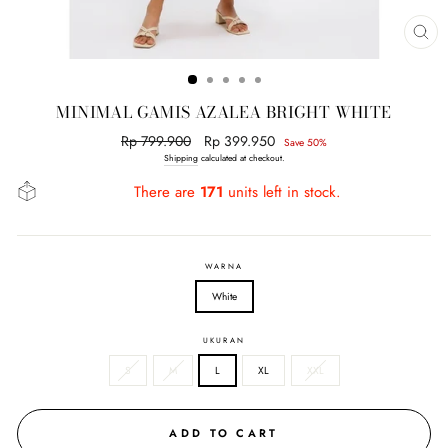
CL
(E
MINIMAL GAMIS AZALEA BRIGHT WHITE
Regular
Rp 799.900
Sale
Rp 399.950
Save 50%
price
price
Shipping
calculated at checkout.
There are
171
units left in stock.
WARNA
White
UKURAN
S
M
L
XL
XXL
ADD TO CART