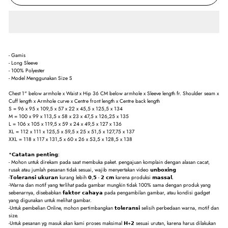
- Gamis
- Long Sleeve
- 100% Polyester
- Model Menggunakan Size S
Chest 1" below armhole x Waist x Hip 36 CM below armhole x Sleeve length fr. Shoulder seam x
Cuff length x Armhole curve x Centre front length x Centre back length
S = 96 x 95 x 109,5 x 57 x 22 x 45,5 x 125,5 x 134
M = 100 x 99 x 113,5 x 58 x 23 x 47,5 x 126,25 x 135
L = 106 x 105 x 119,5 x 59 x 24 x 49,5 x 127 x 136
XL = 112 x 111 x 125,5 x 59,5 x 25 x 51,5 x 127,75 x 137
XXL = 118 x 117 x 131,5 x 60 x 26 x 53,5 x 128,5 x 138
*𝗖𝗮𝘁𝗮𝘁𝗮𝗻 𝗽𝗲𝗻𝘁𝗶𝗻𝗴:
- Mohon untuk direkam pada saat membuka paket. pengajuan komplain dengan alasan cacat,
rusak atau jumlah pesanan tidak sesuai, wajib menyertakan video 𝘂𝗻𝗯𝗼𝘅𝗶𝗻𝗴
-𝗧𝗼𝗹𝗲𝗿𝗮𝗻𝘀𝗶 𝘂𝗸𝘂𝗿𝗮𝗻 kurang lebih 𝟬,𝟱 - 𝟮 𝗰𝗺 karena produksi 𝗺𝗮𝘀𝘀𝗮𝗹.
-Warna dan motif yang terlihat pada gambar mungkin tidak 100% sama dengan produk yang
sebenarnya, disebabkan 𝗳𝗮𝗸𝘁𝗼𝗿 𝗰𝗮𝗵𝗮𝘆𝗮 pada pengambilan gambar, atau kondisi gadget
yang digunakan untuk melihat gambar.
-Untuk pembelian Online, mohon pertimbangkan 𝘁𝗼𝗹𝗲𝗿𝗮𝗻𝘀𝗶 selisih perbedaan warna, motif dan
size.
-Untuk pesanan yg masuk akan kami proses maksimal 𝗛+𝟮 sesuai urutan, karena harus dilakukan