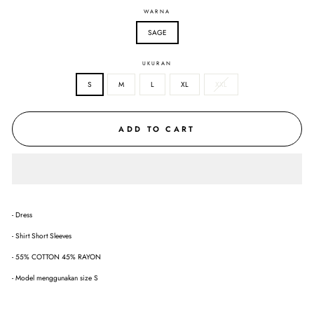
WARNA
SAGE
UKURAN
S
M
L
XL
XXL
ADD TO CART
- Dress
- Shirt Short Sleeves
- 55% COTTON 45% RAYON
- Model menggunakan size S