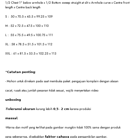
1/2 Chest 1" below armhole x 1/2 Bottom sweep straight at slit x Armhole curve x Centre front
length x Centre back length
S : 50 x 70.5 x 45.5 x 99.25 x 109
M : 52 x 72.5 x 47.5 x 100 x 110
L : 55 x 75.5 x 49.5 x 100.75 x 111
XL : 58 x 78.5 x 51.5 x 101.5 x 112
XXL : 61 x 81.5 x 53.5 x 102.25 x 113
*𝗖𝗮𝘁𝗮𝘁𝗮𝗻 𝗽𝗲𝗻𝘁𝗶𝗻𝗴:
- Mohon untuk direkam pada saat membuka paket. pengajuan komplain dengan alasan
cacat, rusak atau jumlah pesanan tidak sesuai, wajib menyertakan video
𝘂𝗻𝗯𝗼𝘅𝗶𝗻𝗴
-𝗧𝗼𝗹𝗲𝗿𝗮𝗻𝘀𝗶 𝘂𝗸𝘂𝗿𝗮𝗻 kurang lebih 𝟬,𝟱 - 𝟮 𝗰𝗺 karena produksi
𝗺𝗮𝘀𝘀𝗮𝗹.
-Warna dan motif yang terlihat pada gambar mungkin tidak 100% sama dengan produk
yang sebenarnya, disebabkan 𝗳𝗮𝗸𝘁𝗼𝗿 𝗰𝗮𝗵𝗮𝘆𝗮 pada pengambilan gambar,