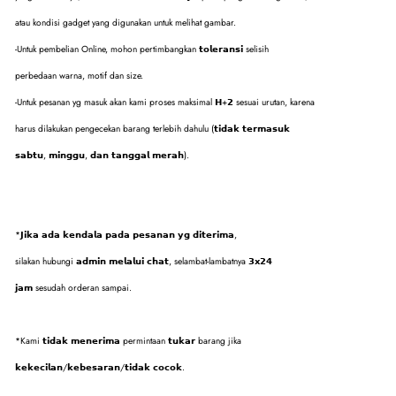
atau kondisi gadget yang digunakan untuk melihat gambar.
-Untuk pembelian Online, mohon pertimbangkan 𝘁𝗼𝗹𝗲𝗿𝗮𝗻𝘀𝗶 selisih
perbedaan warna, motif dan size.
-Untuk pesanan yg masuk akan kami proses maksimal 𝗛+𝟮 sesuai urutan, karena
harus dilakukan pengecekan barang terlebih dahulu (𝘁𝗶𝗱𝗮𝗸 𝘁𝗲𝗿𝗺𝗮𝘀𝘂𝗸
𝘀𝗮𝗯𝘁𝘂, 𝗺𝗶𝗻𝗴𝗴𝘂, 𝗱𝗮𝗻 𝘁𝗮𝗻𝗴𝗴𝗮𝗹 𝗺𝗲𝗿𝗮𝗵).
*𝗝𝗶𝗸𝗮 𝗮𝗱𝗮 𝗸𝗲𝗻𝗱𝗮𝗹𝗮 𝗽𝗮𝗱𝗮 𝗽𝗲𝘀𝗮𝗻𝗮𝗻 𝘆𝗴 𝗱𝗶𝘁𝗲𝗿𝗶𝗺𝗮,
silakan hubungi 𝗮𝗱𝗺𝗶𝗻 𝗺𝗲𝗹𝗮𝗹𝘂𝗶 𝗰𝗵𝗮𝘁, selambat-lambatnya 𝟯𝘅𝟮𝟰
𝗷𝗮𝗺 sesudah orderan sampai.
*Kami 𝘁𝗶𝗱𝗮𝗸 𝗺𝗲𝗻𝗲𝗿𝗶𝗺𝗮 permintaan 𝘁𝘂𝗸𝗮𝗿 barang jika
𝗸𝗲𝗸𝗲𝗰𝗶𝗹𝗮𝗻/𝗸𝗲𝗯𝗲𝘀𝗮𝗿𝗮𝗻/𝘁𝗶𝗱𝗮𝗸 𝗰𝗼𝗰𝗼𝗸.