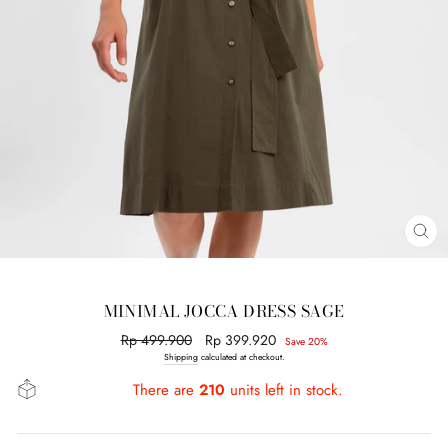
CL
(E
MINIMAL JOCCA DRESS SAGE
Regular
Rp 499.900
Sale
Rp 399.920
Save 20%
price
price
Shipping
calculated at checkout.
There are
210
units left in stock.