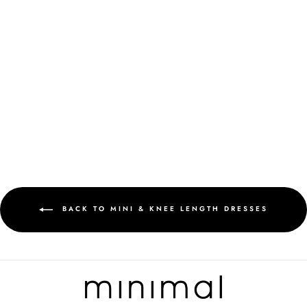
MINIMAL JOCCA DRESS
SAGE
Regular
Rp 499.900
Sale
Rp 399.920
price
Save 20%
price
BACK TO MINI & KNEE LENGTH DRESSES