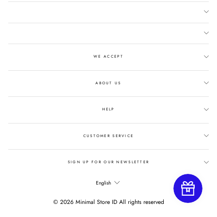
WE ACCEPT
ABOUT US
HELP
CUSTOMER SERVICE
SIGN UP FOR OUR NEWSLETTER
LANGUAGE
English
© 2026 Minimal Store ID All rights reserved