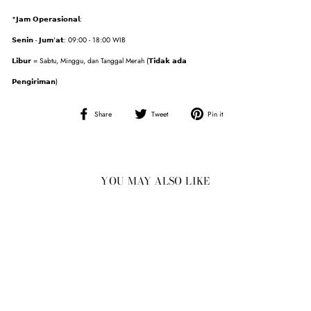
*𝗝𝗮𝗺 𝗢𝗽𝗲𝗿𝗮𝘀𝗶𝗼𝗻𝗮𝗹:
𝗦𝗲𝗻𝗶𝗻 - 𝗝𝘂𝗺'𝗮𝘁: 09:00 - 18:00 WIB
𝗟𝗶𝗯𝘂𝗿 = Sabtu, Minggu, dan Tanggal Merah (𝗧𝗶𝗱𝗮𝗸 𝗮𝗱𝗮
𝗣𝗲𝗻𝗴𝗶𝗿𝗶𝗺𝗮𝗻)
Share
Tweet
Pin
Share
Tweet
Pin it
on
on
on
Facebook
Twitter
Pinterest
YOU MAY ALSO LIKE
Sale