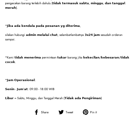
pengecekan barang terlebih dahulu (𝘁𝗶𝗱𝗮𝗸 𝘁𝗲𝗿𝗺𝗮𝘀𝘂𝗸 𝘀𝗮𝗯𝘁𝘂, 𝗺𝗶𝗻𝗴𝗴𝘂, 𝗱𝗮𝗻 𝘁𝗮𝗻𝗴𝗴𝗮𝗹
𝗺𝗲𝗿𝗮𝗵).
*𝗝𝗶𝗸𝗮 𝗮𝗱𝗮 𝗸𝗲𝗻𝗱𝗮𝗹𝗮 𝗽𝗮𝗱𝗮 𝗽𝗲𝘀𝗮𝗻𝗮𝗻 𝘆𝗴 𝗱𝗶𝘁𝗲𝗿𝗶𝗺𝗮,
silakan hubungi 𝗮𝗱𝗺𝗶𝗻 𝗺𝗲𝗹𝗮𝗹𝘂𝗶 𝗰𝗵𝗮𝘁, selambat-lambatnya 𝟯𝘅𝟮𝟰 𝗷𝗮𝗺 sesudah orderan
sampai.
*Kami 𝘁𝗶𝗱𝗮𝗸 𝗺𝗲𝗻𝗲𝗿𝗶𝗺𝗮 permintaan 𝘁𝘂𝗸𝗮𝗿 barang jika 𝗸𝗲𝗸𝗲𝗰𝗶𝗹𝗮𝗻/𝗸𝗲𝗯𝗲𝘀𝗮𝗿𝗮𝗻/𝘁𝗶𝗱𝗮𝗸
𝗰𝗼𝗰𝗼𝗸.
*𝗝𝗮𝗺 𝗢𝗽𝗲𝗿𝗮𝘀𝗶𝗼𝗻𝗮𝗹:
𝗦𝗲𝗻𝗶𝗻 - 𝗝𝘂𝗺'𝗮𝘁: 09:00 - 18:00 WIB
𝗟𝗶𝗯𝘂𝗿 = Sabtu, Minggu, dan Tanggal Merah (𝗧𝗶𝗱𝗮𝗸 𝗮𝗱𝗮 𝗣𝗲𝗻𝗴𝗶𝗿𝗶𝗺𝗮𝗻)
Share
Tweet
Pin
Share
Tweet
Pin it
on
on
on
Facebook
Twitter
Pinterest