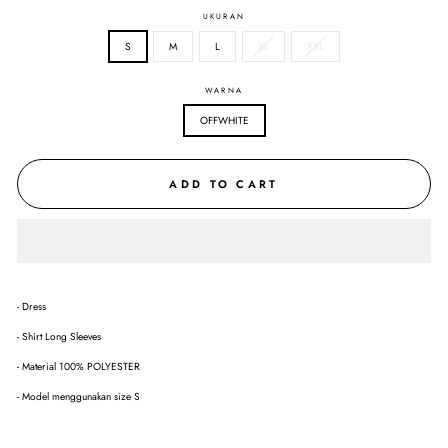
UKURAN
S
M
L
XL
XXL
WARNA
OFFWHITE
ADD TO CART
- Dress
- Shirt Long Sleeves
- Material 100% POLYESTER
- Model menggunakan size S