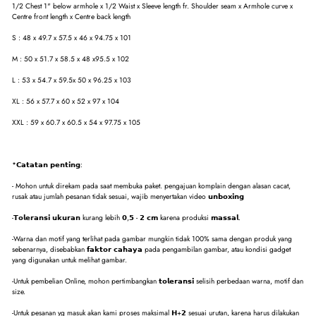
1/2 Chest 1" below armhole x 1/2 Waist x Sleeve length fr. Shoulder seam x Armhole curve x
Centre front length x Centre back length
S : 48 x 49.7 x 57.5 x 46 x 94.75 x 101
M : 50 x 51.7 x 58.5 x 48 x95.5 x 102
L : 53 x 54.7 x 59.5x 50 x 96.25 x 103
XL : 56 x 57.7 x 60 x 52 x 97 x 104
XXL : 59 x 60.7 x 60.5 x 54 x 97.75 x 105
*𝗖𝗮𝘁𝗮𝘁𝗮𝗻 𝗽𝗲𝗻𝘁𝗶𝗻𝗴:
- Mohon untuk direkam pada saat membuka paket. pengajuan komplain dengan alasan cacat,
rusak atau jumlah pesanan tidak sesuai, wajib menyertakan video 𝘂𝗻𝗯𝗼𝘅𝗶𝗻𝗴
-𝗧𝗼𝗹𝗲𝗿𝗮𝗻𝘀𝗶 𝘂𝗸𝘂𝗿𝗮𝗻 kurang lebih 𝟬,𝟱 - 𝟮 𝗰𝗺 karena produksi 𝗺𝗮𝘀𝘀𝗮𝗹.
-Warna dan motif yang terlihat pada gambar mungkin tidak 100% sama dengan produk yang
sebenarnya, disebabkan 𝗳𝗮𝗸𝘁𝗼𝗿 𝗰𝗮𝗵𝗮𝘆𝗮 pada pengambilan gambar, atau kondisi gadget
yang digunakan untuk melihat gambar.
-Untuk pembelian Online, mohon pertimbangkan 𝘁𝗼𝗹𝗲𝗿𝗮𝗻𝘀𝗶 selisih perbedaan warna, motif dan
size.
-Untuk pesanan yg masuk akan kami proses maksimal 𝗛+𝟮 sesuai urutan, karena harus dilakukan