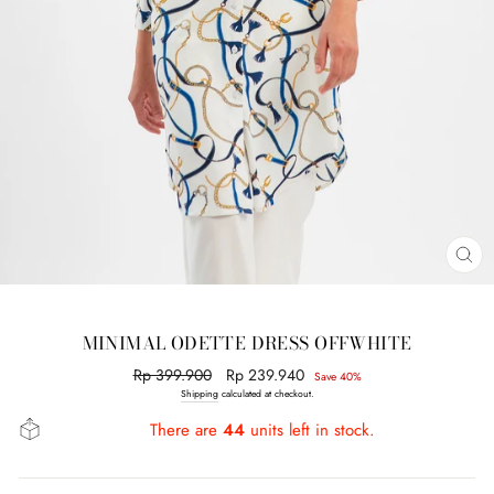
CL
(E
MINIMAL ODETTE DRESS OFFWHITE
Regular
Rp 399.900
Sale
Rp 239.940
Save 40%
price
price
Shipping
calculated at checkout.
There are
44
units left in stock.