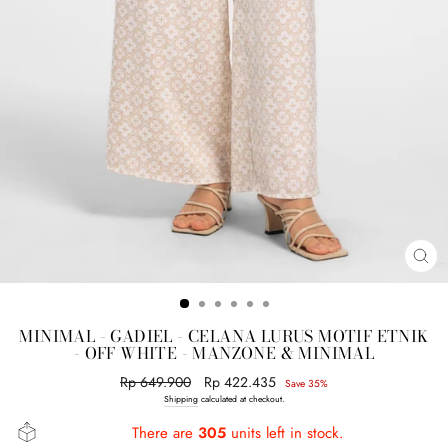
CL
(E
MINIMAL - GADIEL - CELANA LURUS MOTIF ETNIK
- OFF WHITE - MANZONE & MINIMAL
Regular
Rp 649.900
Sale
Rp 422.435
Save 35%
price
price
Shipping
calculated at checkout.
There are
305
units left in stock.