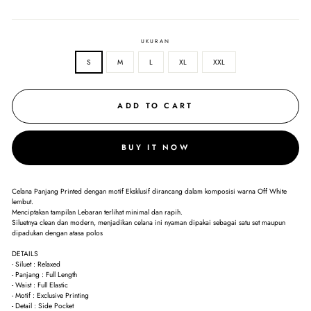
UKURAN
S
M
L
XL
XXL
ADD TO CART
BUY IT NOW
Celana Panjang Printed dengan motif Eksklusif dirancang dalam komposisi warna Off White
lembut.
Menciptakan tampilan Lebaran terlihat minimal dan rapih.
Siluetnya clean dan modern, menjadikan celana ini nyaman dipakai sebagai satu set maupun
dipadukan dengan atasa polos
DETAILS
- Siluet : Relaxed
- Panjang : Full Length
- Waist : Full Elastic
- Motif : Exclusive Printing
- Detail : Side Pocket