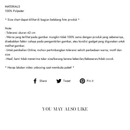
MATERIALS
100% Polyester
* Size chart dapat dilihat di bagian belakang foto produk *
Note:
- Toleransi ukuran ±2 cm
- Warna yang terlihat pada gambar mungkin tidak 100% sama dengan produk yang sebenarnya,
disebabkan faktor cahaya pada pengambilan gambar, atau kondisi gadget yang digunakan untuk
melihat gambar.
- Untuk pembelian Online, mohon pertimbangkan toleransi selisih perbedaan warna, motif dan
size.
- Maaf, kami tidak menerima tukar size/barang karena kekecilan/kebesaran/tidak cocok.
* Harap lakukan video unboxing saat membuka paket! *
Share
Tweet
Pin
Share
Tweet
Pin it
on
on
on
Facebook
Twitter
Pinterest
YOU MAY ALSO LIKE
Sale