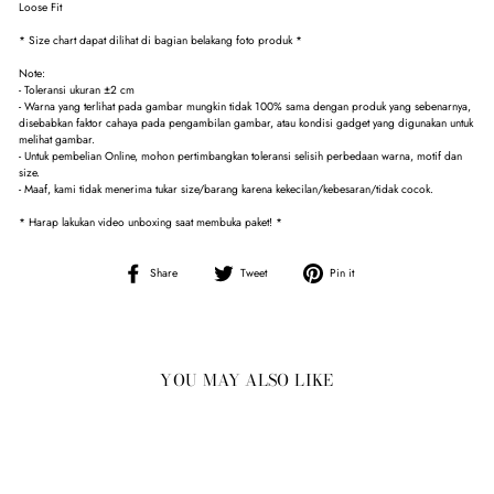
Loose Fit
* Size chart dapat dilihat di bagian belakang foto produk *
Note:
- Toleransi ukuran ±2 cm
- Warna yang terlihat pada gambar mungkin tidak 100% sama dengan produk yang sebenarnya,
disebabkan faktor cahaya pada pengambilan gambar, atau kondisi gadget yang digunakan untuk
melihat gambar.
- Untuk pembelian Online, mohon pertimbangkan toleransi selisih perbedaan warna, motif dan
size.
- Maaf, kami tidak menerima tukar size/barang karena kekecilan/kebesaran/tidak cocok.
* Harap lakukan video unboxing saat membuka paket! *
Share
Tweet
Pin
Share
Tweet
Pin it
on
on
on
Facebook
Twitter
Pinterest
YOU MAY ALSO LIKE
Sale