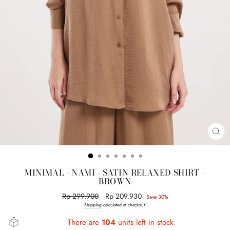
CL
(E
MINIMAL - NAMI - SATIN RELAXED SHIRT -
BROWN
Regular
Rp 299.900
Sale
Rp 209.930
Save 30%
price
price
Shipping
calculated at checkout.
There are
104
units left in stock.