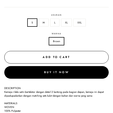
UKURAN
S
M
L
XL
XXL
WARNA
Brown
ADD TO CART
BUY IT NOW
DESCRIPTION
Kemeja rileks satin bertekstur dengan detail 2 kantong pada bagian depan, kemeja ini dapat
dipadupadankan dengan matching sets kulot dengan bahan dan warna yang sama
MATERIALS
WOVEN
100% Polyester