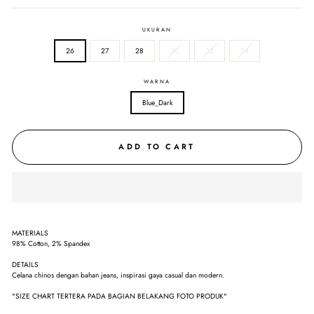
UKURAN
26
27
28
30
32
34
WARNA
Blue_Dark
ADD TO CART
MATERIALS
98% Cotton, 2% Spandex
DETAILS
Celana chinos dengan bahan jeans, inspirasi gaya casual dan modern.
"SIZE CHART TERTERA PADA BAGIAN BELAKANG FOTO PRODUK"