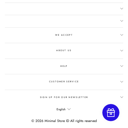
WE ACCEPT
ABOUT US
HELP
CUSTOMER SERVICE
SIGN UP FOR OUR NEWSLETTER
LANGUAGE
English
© 2026 Minimal Store ID All rights reserved