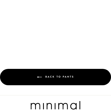
MN302 TAPERED ANKLE
JEANS - DARK BLUE
Rp 399.900
BACK TO PANTS