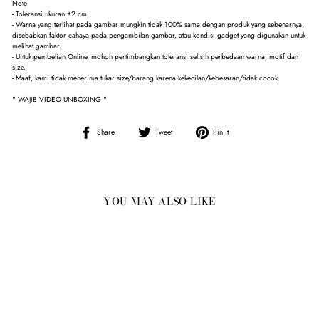
Note:
- Toleransi ukuran ±2 cm
- Warna yang terlihat pada gambar mungkin tidak 100% sama dengan produk yang sebenarnya,
disebabkan faktor cahaya pada pengambilan gambar, atau kondisi gadget yang digunakan untuk
melihat gambar.
- Untuk pembelian Online, mohon pertimbangkan toleransi selisih perbedaan warna, motif dan
size.
- Maaf, kami tidak menerima tukar size/barang karena kekecilan/kebesaran/tidak cocok.
" WAJIB VIDEO UNBOXING "
Share
Tweet
Pin
Share
Tweet
Pin it
on
on
on
Facebook
Twitter
Pinterest
YOU MAY ALSO LIKE