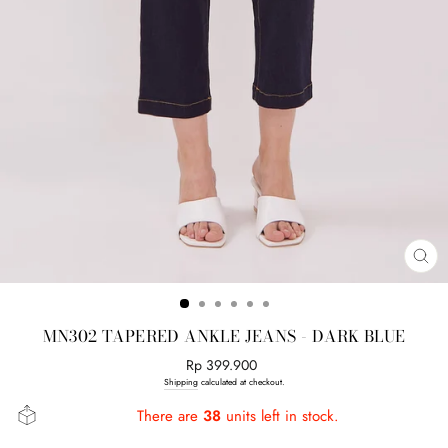
CL
(E
MN302 TAPERED ANKLE JEANS - DARK BLUE
Regular
Rp 399.900
price
Shipping
calculated at checkout.
There are
38
units left in stock.