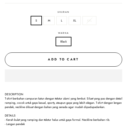
UKURAN
S
M
L
XL
XXL
WARNA
Black
ADD TO CART
DESCRIPTION
T-shirt berbahan campuran katun dengan tekstur alami yang lembut. Siluet yang pas dengan detail
ramping, cocok untuk gaya kasual, sporty, ataupun gaya yang lebih elegan. T-shirt dengan lengan
pendek, neckline dibuat dengan bahan yang senada agar mudah dipadupadankan.
DETAILS
- Kerah bulat yang ramping dan tekstur halus untuk gaya formal. Neckline berbahan rib.
- Lengan pendek