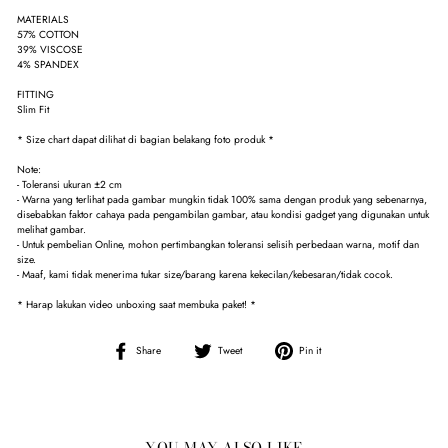
MATERIALS
57% COTTON
39% VISCOSE
4% SPANDEX
FITTING
Slim Fit
* Size chart dapat dilihat di bagian belakang foto produk *
Note:
- Toleransi ukuran ±2 cm
- Warna yang terlihat pada gambar mungkin tidak 100% sama dengan produk yang sebenarnya,
disebabkan faktor cahaya pada pengambilan gambar, atau kondisi gadget yang digunakan untuk
melihat gambar.
- Untuk pembelian Online, mohon pertimbangkan toleransi selisih perbedaan warna, motif dan
size.
- Maaf, kami tidak menerima tukar size/barang karena kekecilan/kebesaran/tidak cocok.
* Harap lakukan video unboxing saat membuka paket! *
Share
Tweet
Pin
Share
Tweet
Pin it
on
on
on
Facebook
Twitter
Pinterest
YOU MAY ALSO LIKE