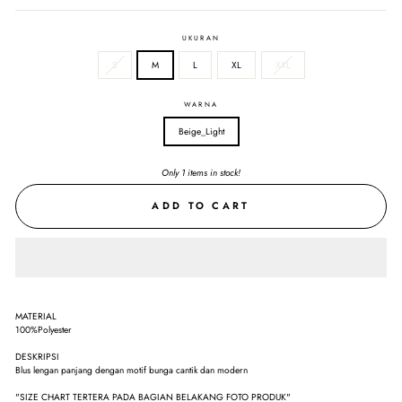
UKURAN
S
M
L
XL
XXL
WARNA
Beige_Light
Only 1 items in stock!
ADD TO CART
MATERIAL
100%Polyester
DESKRIPSI
Blus lengan panjang dengan motif bunga cantik dan modern
"SIZE CHART TERTERA PADA BAGIAN BELAKANG FOTO PRODUK"