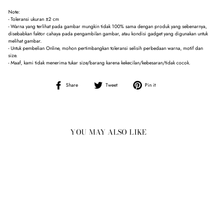
Note:
- Toleransi ukuran ±2 cm
- Warna yang terlihat pada gambar mungkin tidak 100% sama dengan produk yang sebenarnya,
disebabkan faktor cahaya pada pengambilan gambar, atau kondisi gadget yang digunakan untuk
melihat gambar.
- Untuk pembelian Online, mohon pertimbangkan toleransi selisih perbedaan warna, motif dan
size.
- Maaf, kami tidak menerima tukar size/barang karena kekecilan/kebesaran/tidak cocok.
Share
Tweet
Pin
Share
Tweet
Pin it
on
on
on
Facebook
Twitter
Pinterest
YOU MAY ALSO LIKE
Sale