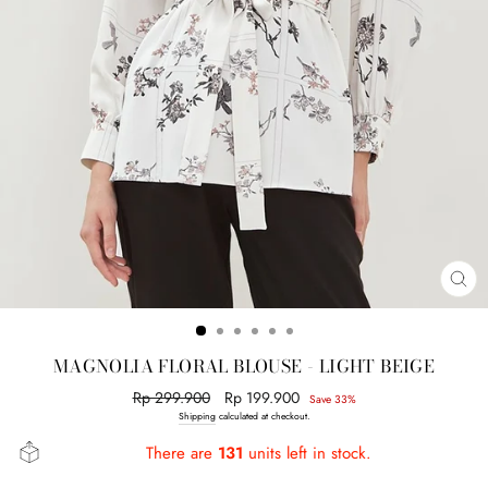
CL
(E
MAGNOLIA FLORAL BLOUSE - LIGHT BEIGE
Regular
Rp 299.900
Sale
Rp 199.900
Save 33%
price
price
Shipping
calculated at checkout.
There are
131
units left in stock.