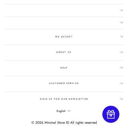
WE ACCEPT
ABOUT US
HELP
CUSTOMER SERVICE
SIGN UP FOR OUR NEWSLETTER
LANGUAGE
English
© 2026 Minimal Store ID All rights reserved