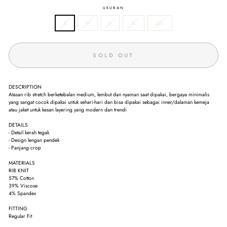
UKURAN
S
M
L
XL
XXL
SOLD OUT
DESCRIPTION
Atasan rib stretch berketebalan medium, lembut dan nyaman saat dipakai, bergaya minimalis
yang sangat cocok dipakai untuk sehari-hari dan bisa dipakai sebagai inner/dalaman kemeja
atau jaket untuk kesan layering yang modern dan trendi
DETAILS
- Detail kerah tegak
- Design lengan pendek
- Panjang crop
MATERIALS
RIB KNIT
57% Cotton
39% Viscose
4% Spandex
FITTING
Regular Fit