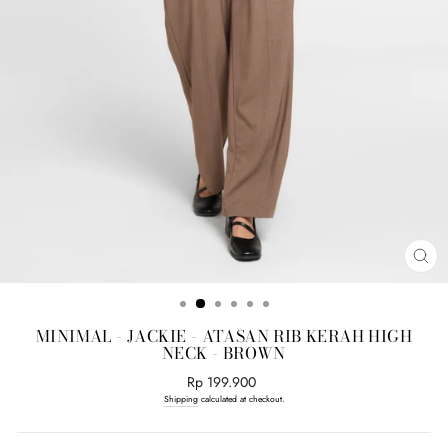
CL
(E
MINIMAL - JACKIE - ATASAN RIB KERAH HIGH
NECK - BROWN
Regular
Rp 199.900
price
Shipping
calculated at checkout.