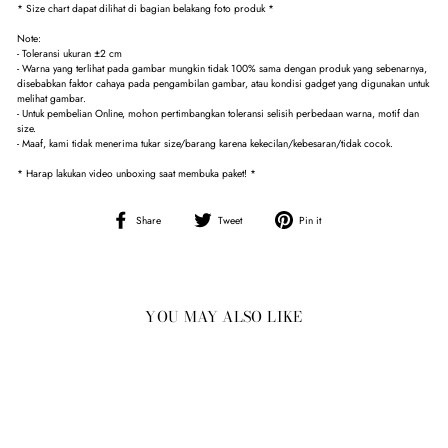
* Size chart dapat dilihat di bagian belakang foto produk *
Note:
- Toleransi ukuran ±2 cm
- Warna yang terlihat pada gambar mungkin tidak 100% sama dengan produk yang sebenarnya,
disebabkan faktor cahaya pada pengambilan gambar, atau kondisi gadget yang digunakan untuk
melihat gambar.
- Untuk pembelian Online, mohon pertimbangkan toleransi selisih perbedaan warna, motif dan
size.
- Maaf, kami tidak menerima tukar size/barang karena kekecilan/kebesaran/tidak cocok.
* Harap lakukan video unboxing saat membuka paket! *
Share
Tweet
Pin
Share
Tweet
Pin it
on
on
on
Facebook
Twitter
Pinterest
YOU MAY ALSO LIKE
Sold Out