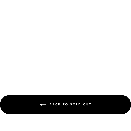
MINIMAL - JACKIE - ATASAN
RIB KERAH HIGH NECK -
BROWN
Rp 199.900
BACK TO SOLD OUT