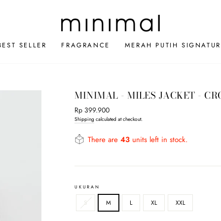
BEST SELLER
FRAGRANCE
MERAH PUTIH SIGNATUR
MINIMAL - MILES JACKET - C
Regular
Rp 399.900
price
Shipping
calculated at checkout.
There are
43
units left in stock.
UKURAN
S
M
L
XL
XXL