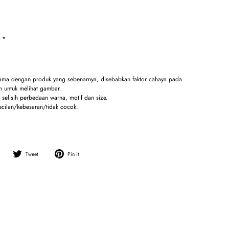
k *
sama dengan produk yang sebenarnya, disebabkan faktor cahaya pada
 untuk melihat gambar.
selisih perbedaan warna, motif dan size.
ecilan/kebesaran/tidak cocok.
Share
Tweet
Pin
Tweet
Pin it
on
on
on
Facebook
Twitter
Pinterest