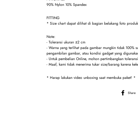
90% Nylon 10% Spandex
FITTING
* Size chart dapat dilihat di bagian belakang foto produ
Note:
- Toleransi ukuran ±2 cm
- Warna yang terlihat pada gambar mungkin tidak 100% 
pengambilan gambar, atau kondisi gadget yang digunakan
- Untuk pembelian Online, mohon pertimbangkan toleransi 
- Maaf, kami tidak menerima tukar size/barang karena kek
* Harap lakukan video unboxing saat membuka paket! *
Share