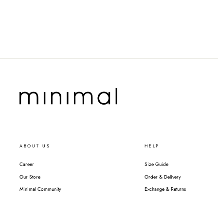
ABOUT US
HELP
Career
Size Guide
Our Store
Order & Delivery
Minimal Community
Exchange & Returns