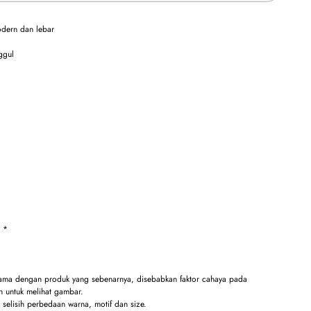
odern dan lebar
ggul
k *
sama dengan produk yang sebenarnya, disebabkan faktor cahaya pada
 untuk melihat gambar.
selisih perbedaan warna, motif dan size.