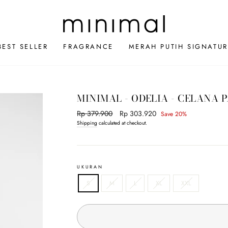
BEST SELLER
FRAGRANCE
MERAH PUTIH SIGNATUR
MINIMAL - ODELIA - CELANA
Regular
Rp 379.900
Sale
Rp 303.920
Save 20%
price
price
Shipping
calculated at checkout.
UKURAN
S
M
L
XL
XXL