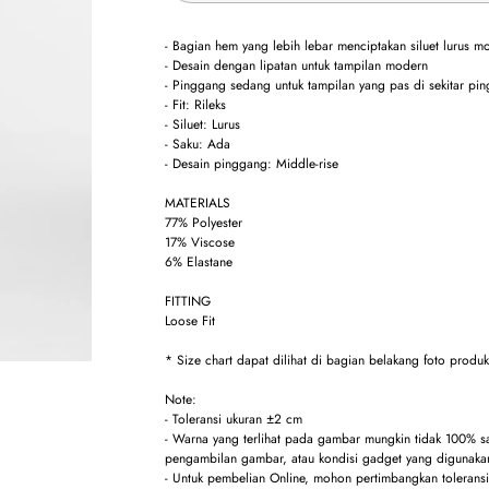
- Bagian hem yang lebih lebar menciptakan siluet lurus m
- Desain dengan lipatan untuk tampilan modern
- Pinggang sedang untuk tampilan yang pas di sekitar pin
- Fit: Rileks
- Siluet: Lurus
- Saku: Ada
- Desain pinggang: Middle-rise
MATERIALS
77% Polyester
17% Viscose
6% Elastane
FITTING
Loose Fit
* Size chart dapat dilihat di bagian belakang foto produ
Note:
- Toleransi ukuran ±2 cm
- Warna yang terlihat pada gambar mungkin tidak 100% 
pengambilan gambar, atau kondisi gadget yang digunakan
- Untuk pembelian Online, mohon pertimbangkan toleransi 