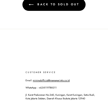
BACK TO SOLD OUT
CUSTOMER SERVICE
Email:
minimalofficial@megaperintis.co.id
WhatsApp : +62-8119788311
Jl. Karet Pedurenan No.240, Kuningan, Karet Kuningan, Setia Budi,
Kota Jakarta Selatan, Daerah Khusus Ibukota Jakarta 12940