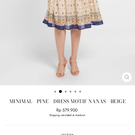
CL
(E
MINIMAL - PINE - DRESS MOTIF NANAS - BEIGE
Regular
Rp 579.900
price
Shipping
calculated at checkout.
UKURAN