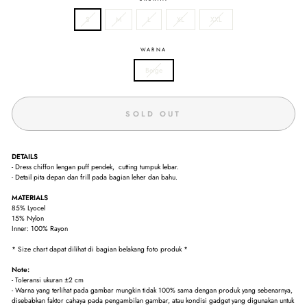
S
M
L
XL
XXL
WARNA
Beige
SOLD OUT
DETAILS
- Dress chiffon lengan puff pendek, cutting tumpuk lebar.
- Detail pita depan dan frill pada bagian leher dan bahu.
MATERIALS
85% Lyocel
15% Nylon
Inner: 100% Rayon
* Size chart dapat dilihat di bagian belakang foto produk *
Note:
- Toleransi ukuran ±2 cm
- Warna yang terlihat pada gambar mungkin tidak 100% sama dengan produk yang sebenarnya,
disebabkan faktor cahaya pada pengambilan gambar, atau kondisi gadget yang digunakan untuk