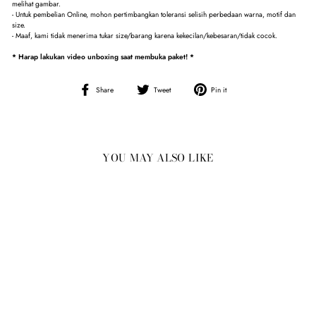
melihat gambar.
- Untuk pembelian Online, mohon pertimbangkan toleransi selisih perbedaan warna, motif dan
size.
- Maaf, kami tidak menerima tukar size/barang karena kekecilan/kebesaran/tidak cocok.
* Harap lakukan video unboxing saat membuka paket! *
Share
Tweet
Pin
Share
Tweet
Pin it
on
on
on
Facebook
Twitter
Pinterest
YOU MAY ALSO LIKE
Sold Out