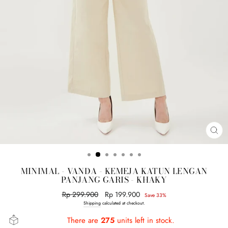
CL
(E
MINIMAL - VANDA - KEMEJA KATUN LENGAN
PANJANG GARIS - KHAKY
Regular
Rp 299.900
Sale
Rp 199.900
Save 33%
price
price
Shipping
calculated at checkout.
There are
275
units left in stock.