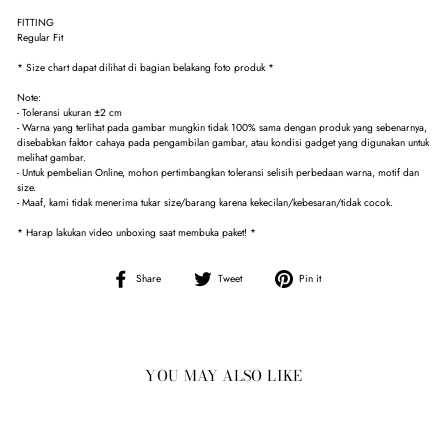
FITTING
Regular Fit
* Size chart dapat dilihat di bagian belakang foto produk *
Note:
- Toleransi ukuran ±2 cm
- Warna yang terlihat pada gambar mungkin tidak 100% sama dengan produk yang sebenarnya,
disebabkan faktor cahaya pada pengambilan gambar, atau kondisi gadget yang digunakan untuk
melihat gambar.
- Untuk pembelian Online, mohon pertimbangkan toleransi selisih perbedaan warna, motif dan
size.
- Maaf, kami tidak menerima tukar size/barang karena kekecilan/kebesaran/tidak cocok.
* Harap lakukan video unboxing saat membuka paket! *
Share
Tweet
Pin
Share
Tweet
Pin it
on
on
on
Facebook
Twitter
Pinterest
YOU MAY ALSO LIKE
Sale