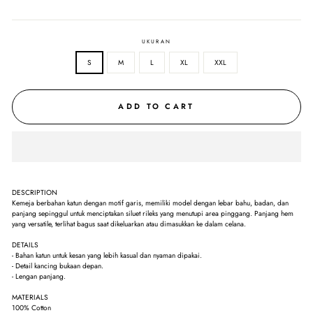
UKURAN
S
M
L
XL
XXL
ADD TO CART
DESCRIPTION
Kemeja berbahan katun dengan motif garis, memiliki model dengan lebar bahu, badan, dan
panjang sepinggul untuk menciptakan siluet rileks yang menutupi area pinggang. Panjang hem
yang versatile, terlihat bagus saat dikeluarkan atau dimasukkan ke dalam celana.
DETAILS
- Bahan katun untuk kesan yang lebih kasual dan nyaman dipakai.
- Detail kancing bukaan depan.
- Lengan panjang.
MATERIALS
100% Cotton