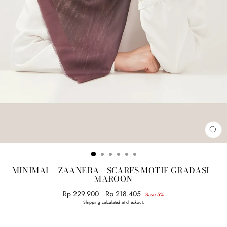
CL
(E
MINIMAL - ZAANERA - SCARFS MOTIF GRADASI -
MAROON
Regular
Rp 229.900
Sale
Rp 218.405
Save 5%
price
price
Shipping
calculated at checkout.