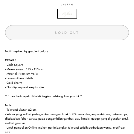
UKURAN
All Size
SOLD OUT
Motif inspired by gradient colors
DETAILS
- Voile Square
- Measurement : 115 x 115 cm
- Material: Premium Voile
- Laser-cut hem details
- Gold charm
- Not slippery and easy to style
* Size chart dapat dilihat di bagian belakang foto produk *
Note:
- Toleransi ukuran ±2 cm
- Warna yang terlihat pada gambar mungkin tidak 100% sama dengan produk yang sebenarnya,
disebabkan faktor cahaya pada pengambilan gambar, atau kondisi gadget yang digunakan untuk
melihat gambar.
- Untuk pembelian Online, mohon pertimbangkan toleransi selisih perbedaan warna, motif dan
size.