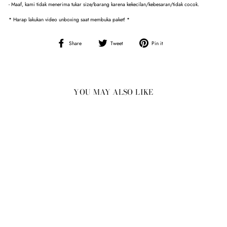
- Maaf, kami tidak menerima tukar size/barang karena kekecilan/kebesaran/tidak cocok.
* Harap lakukan video unboxing saat membuka paket! *
Share
Tweet
Pin
Share
Tweet
Pin it
on
on
on
Facebook
Twitter
Pinterest
YOU MAY ALSO LIKE
Sold Out