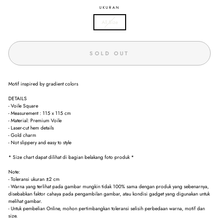
UKURAN
All Size
SOLD OUT
Motif inspired by gradient colors
DETAILS
- Voile Square
- Measurement : 115 x 115 cm
- Material: Premium Voile
- Laser-cut hem details
- Gold charm
- Not slippery and easy to style
* Size chart dapat dilihat di bagian belakang foto produk *
Note:
- Toleransi ukuran ±2 cm
- Warna yang terlihat pada gambar mungkin tidak 100% sama dengan produk yang sebenarnya,
disebabkan faktor cahaya pada pengambilan gambar, atau kondisi gadget yang digunakan untuk
melihat gambar.
- Untuk pembelian Online, mohon pertimbangkan toleransi selisih perbedaan warna, motif dan
size.