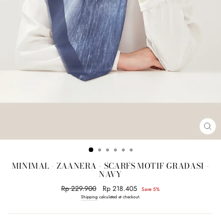
CL
(E
MINIMAL - ZAANERA - SCARFS MOTIF GRADASI -
NAVY
Regular
Rp 229.900
Sale
Rp 218.405
Save 5%
price
price
Shipping
calculated at checkout.