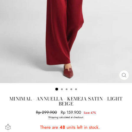
CL
(E
MINIMAL - ANNUELLA - KEMEJA SATIN - LIGHT
BEIGE
Regular
Rp 299.900
Sale
Rp 159.900
Save 47%
price
price
Shipping
calculated at checkout.
There are
48
units left in stock.