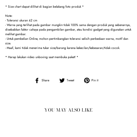
* Size chart dapat dilihat di bagian belakang foto produk *
Note:
- Toleransi ukuran ±2 cm
- Warna yang terlihat pada gambar mungkin tidak 100% sama dengan produk yang sebenarnya,
disebabkan faktor cahaya pada pengambilan gambar, atau kondisi gadget yang digunakan untuk
melihat gambar.
- Untuk pembelian Online, mohon pertimbangkan toleransi selisih perbedaan warna, motif dan
size.
- Maaf, kami tidak menerima tukar size/barang karena kekecilan/kebesaran/tidak cocok.
* Harap lakukan video unboxing saat membuka paket! *
Share
Tweet
Pin
Share
Tweet
Pin it
on
on
on
Facebook
Twitter
Pinterest
YOU MAY ALSO LIKE
Sale