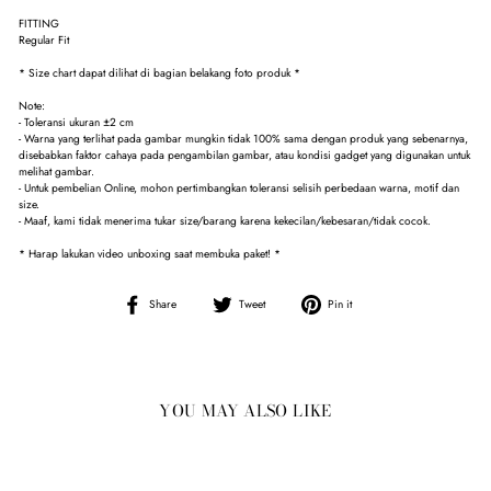
FITTING
Regular Fit
* Size chart dapat dilihat di bagian belakang foto produk *
Note:
- Toleransi ukuran ±2 cm
- Warna yang terlihat pada gambar mungkin tidak 100% sama dengan produk yang sebenarnya,
disebabkan faktor cahaya pada pengambilan gambar, atau kondisi gadget yang digunakan untuk
melihat gambar.
- Untuk pembelian Online, mohon pertimbangkan toleransi selisih perbedaan warna, motif dan
size.
- Maaf, kami tidak menerima tukar size/barang karena kekecilan/kebesaran/tidak cocok.
* Harap lakukan video unboxing saat membuka paket! *
Share
Tweet
Pin
Share
Tweet
Pin it
on
on
on
Facebook
Twitter
Pinterest
YOU MAY ALSO LIKE
Sale