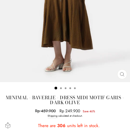
CL
(E
MINIMAL - BAVERLIE - DRESS MIDI MOTIF GARIS -
DARK OLIVE
Regular
Rp 459.900
Sale
Rp 249.900
Save 46%
price
price
Shipping
calculated at checkout.
There are
306
units left in stock.