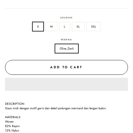
UKURAN
S
M
L
XL
XXL
WARNA
Olive_Dark
ADD TO CART
DESCRIPTION
Gaun midi dengan motif garis dan detail potongan mermaid dan lengan balon.
MATERIALS
Woven
82% Rayon
12% Nylon