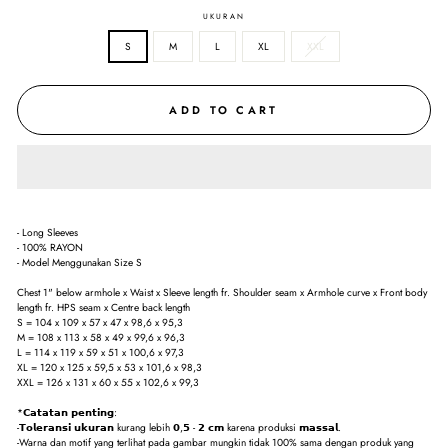
UKURAN
S
M
L
XL
XXL
ADD TO CART
- Long Sleeves
- 100% RAYON
- Model Menggunakan Size S
Chest 1" below armhole x Waist x Sleeve length fr. Shoulder seam x Armhole curve x Front body
length fr. HPS seam x Centre back length
S = 104 x 109 x 57 x 47 x 98,6 x 95,3
M = 108 x 113 x 58 x 49 x 99,6 x 96,3
L = 114 x 119 x 59 x 51 x 100,6 x 97,3
XL = 120 x 125 x 59,5 x 53 x 101,6 x 98,3
XXL = 126 x 131 x 60 x 55 x 102,6 x 99,3
*𝗖𝗮𝘁𝗮𝘁𝗮𝗻 𝗽𝗲𝗻𝘁𝗶𝗻𝗴:
-𝗧𝗼𝗹𝗲𝗿𝗮𝗻𝘀𝗶 𝘂𝗸𝘂𝗿𝗮𝗻 kurang lebih 𝟬,𝟱 - 𝟮 𝗰𝗺 karena produksi 𝗺𝗮𝘀𝘀𝗮𝗹.
-Warna dan motif yang terlihat pada gambar mungkin tidak 100% sama dengan produk yang