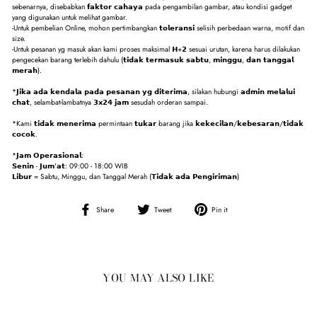
sebenarnya, disebabkan 𝗳𝗮𝗸𝘁𝗼𝗿 𝗰𝗮𝗵𝗮𝘆𝗮 pada pengambilan gambar, atau kondisi gadget
yang digunakan untuk melihat gambar.
-Untuk pembelian Online, mohon pertimbangkan 𝘁𝗼𝗹𝗲𝗿𝗮𝗻𝘀𝗶 selisih perbedaan warna, motif dan
size.
-Untuk pesanan yg masuk akan kami proses maksimal 𝗛+𝟮 sesuai urutan, karena harus dilakukan
pengecekan barang terlebih dahulu (𝘁𝗶𝗱𝗮𝗸 𝘁𝗲𝗿𝗺𝗮𝘀𝘂𝗸 𝘀𝗮𝗯𝘁𝘂, 𝗺𝗶𝗻𝗴𝗴𝘂, 𝗱𝗮𝗻 𝘁𝗮𝗻𝗴𝗴𝗮𝗹
𝗺𝗲𝗿𝗮𝗵).
*𝗝𝗶𝗸𝗮 𝗮𝗱𝗮 𝗸𝗲𝗻𝗱𝗮𝗹𝗮 𝗽𝗮𝗱𝗮 𝗽𝗲𝘀𝗮𝗻𝗮𝗻 𝘆𝗴 𝗱𝗶𝘁𝗲𝗿𝗶𝗺𝗮, silakan hubungi 𝗮𝗱𝗺𝗶𝗻 𝗺𝗲𝗹𝗮𝗹𝘂𝗶
𝗰𝗵𝗮𝘁, selambat-lambatnya 𝟯𝘅𝟮𝟰 𝗷𝗮𝗺 sesudah orderan sampai.
*Kami 𝘁𝗶𝗱𝗮𝗸 𝗺𝗲𝗻𝗲𝗿𝗶𝗺𝗮 permintaan 𝘁𝘂𝗸𝗮𝗿 barang jika 𝗸𝗲𝗸𝗲𝗰𝗶𝗹𝗮𝗻/𝗸𝗲𝗯𝗲𝘀𝗮𝗿𝗮𝗻/𝘁𝗶𝗱𝗮𝗸
𝗰𝗼𝗰𝗼𝗸.
*𝗝𝗮𝗺 𝗢𝗽𝗲𝗿𝗮𝘀𝗶𝗼𝗻𝗮𝗹:
𝗦𝗲𝗻𝗶𝗻 - 𝗝𝘂𝗺'𝗮𝘁: 09:00 - 18:00 WIB
𝗟𝗶𝗯𝘂𝗿 = Sabtu, Minggu, dan Tanggal Merah (𝗧𝗶𝗱𝗮𝗸 𝗮𝗱𝗮 𝗣𝗲𝗻𝗴𝗶𝗿𝗶𝗺𝗮𝗻)
Share
Tweet
Pin
Share
Tweet
Pin it
on
on
on
Facebook
Twitter
Pinterest
YOU MAY ALSO LIKE
Sale