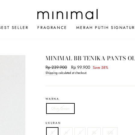
BEST SELLER
FRAGRANCE
MERAH PUTIH SIGNATUR
MINIMAL BB TENIKA PANTS O
Regular
Rp 239.900
Sale
Rp 99.900
Save 58%
price
price
Shipping
calculated at checkout.
WARNA
Olive Green
UKURAN
S
M
L
XL
XXL