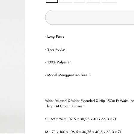
- Long Pants
- Side Pocket
- 100% Polyester
- Model Menggunakan Size S
Waist Relaxed X Waist Extended X Hip 15Cm Fr.Waist Inc
Thigth At Crocth X Inseam
S : 69 x 96 x 102,5 x 30,25 x 40 x 66,3 x 71
M : 73 x 100 x 106,5 x 30,75 x 40,5 x 68,3 x 71