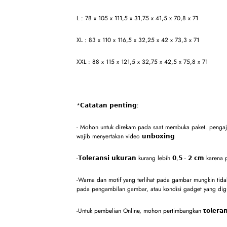
L : 78 x 105 x 111,5 x 31,75 x 41,5 x 70,8 x 71
XL : 83 x 110 x 116,5 x 32,25 x 42 x 73,3 x 71
XXL : 88 x 115 x 121,5 x 32,75 x 42,5 x 75,8 x 71
*𝗖𝗮𝘁𝗮𝘁𝗮𝗻 𝗽𝗲𝗻𝘁𝗶𝗻𝗴:
- Mohon untuk direkam pada saat membuka paket. pengaju
wajib menyertakan video 𝘂𝗻𝗯𝗼𝘅𝗶𝗻𝗴
-𝗧𝗼𝗹𝗲𝗿𝗮𝗻𝘀𝗶 𝘂𝗸𝘂𝗿𝗮𝗻 kurang lebih 𝟬,𝟱 - 𝟮 𝗰𝗺 karena
-Warna dan motif yang terlihat pada gambar mungkin tidak 
pada pengambilan gambar, atau kondisi gadget yang dig
-Untuk pembelian Online, mohon pertimbangkan 𝘁𝗼𝗹𝗲𝗿𝗮𝗻