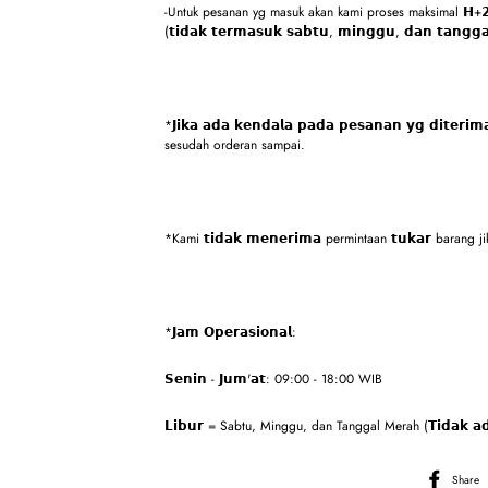
-Untuk pesanan yg masuk akan kami proses maksimal 𝗛+𝟮
(𝘁𝗶𝗱𝗮𝗸 𝘁𝗲𝗿𝗺𝗮𝘀𝘂𝗸 𝘀𝗮𝗯𝘁𝘂, 𝗺𝗶𝗻𝗴𝗴𝘂, 𝗱𝗮𝗻 𝘁𝗮𝗻𝗴𝗴
*𝗝𝗶𝗸𝗮 𝗮𝗱𝗮 𝗸𝗲𝗻𝗱𝗮𝗹𝗮 𝗽𝗮𝗱𝗮 𝗽𝗲𝘀𝗮𝗻𝗮𝗻 𝘆𝗴 𝗱𝗶𝘁𝗲
sesudah orderan sampai.
*Kami 𝘁𝗶𝗱𝗮𝗸 𝗺𝗲𝗻𝗲𝗿𝗶𝗺𝗮 permintaan 𝘁𝘂𝗸𝗮𝗿 barang jika 𝗸
*𝗝𝗮𝗺 𝗢𝗽𝗲𝗿𝗮𝘀𝗶𝗼𝗻𝗮𝗹:
𝗦𝗲𝗻𝗶𝗻 - 𝗝𝘂𝗺'𝗮𝘁: 09:00 - 18:00 WIB
𝗟𝗶𝗯𝘂𝗿 = Sabtu, Minggu, dan Tanggal Merah (𝗧𝗶𝗱𝗮𝗸 𝗮𝗱𝗮
Share