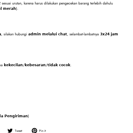
 sesuai urutan, karena harus dilakukan pengecekan barang terlebih dahulu
𝗮𝗹 𝗺𝗲𝗿𝗮𝗵).
𝗶𝗺𝗮, silakan hubungi 𝗮𝗱𝗺𝗶𝗻 𝗺𝗲𝗹𝗮𝗹𝘂𝗶 𝗰𝗵𝗮𝘁, selambat-lambatnya 𝟯𝘅𝟮𝟰 𝗷𝗮𝗺
𝗲𝗸𝗲𝗰𝗶𝗹𝗮𝗻/𝗸𝗲𝗯𝗲𝘀𝗮𝗿𝗮𝗻/𝘁𝗶𝗱𝗮𝗸 𝗰𝗼𝗰𝗼𝗸.
 𝗣𝗲𝗻𝗴𝗶𝗿𝗶𝗺𝗮𝗻)
Share
Tweet
Pin
Tweet
Pin it