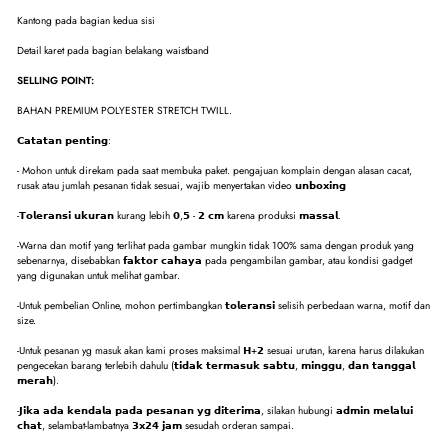
Kantong pada bagian kedua sisi
Detail karet pada bagian belakang waistband
SELLING POINT:
BAHAN PREMIUM POLYESTER STRETCH TWILL.
𝗖𝗮𝘁𝗮𝘁𝗮𝗻 𝗽𝗲𝗻𝘁𝗶𝗻𝗴:
- Mohon untuk direkam pada saat membuka paket. pengajuan komplain dengan alasan cacat,
rusak atau jumlah pesanan tidak sesuai, wajib menyertakan video 𝘂𝗻𝗯𝗼𝘅𝗶𝗻𝗴
-𝗧𝗼𝗹𝗲𝗿𝗮𝗻𝘀𝗶 𝘂𝗸𝘂𝗿𝗮𝗻 kurang lebih 𝟬,𝟱 - 𝟮 𝗰𝗺 karena produksi 𝗺𝗮𝘀𝘀𝗮𝗹.
-Warna dan motif yang terlihat pada gambar mungkin tidak 100% sama dengan produk yang
sebenarnya, disebabkan 𝗳𝗮𝗸𝘁𝗼𝗿 𝗰𝗮𝗵𝗮𝘆𝗮 pada pengambilan gambar, atau kondisi gadget
yang digunakan untuk melihat gambar.
-Untuk pembelian Online, mohon pertimbangkan 𝘁𝗼𝗹𝗲𝗿𝗮𝗻𝘀𝗶 selisih perbedaan warna, motif dan
size.
-Untuk pesanan yg masuk akan kami proses maksimal 𝗛+𝟮 sesuai urutan, karena harus dilakukan
pengecekan barang terlebih dahulu (𝘁𝗶𝗱𝗮𝗸 𝘁𝗲𝗿𝗺𝗮𝘀𝘂𝗸 𝘀𝗮𝗯𝘁𝘂, 𝗺𝗶𝗻𝗴𝗴𝘂, 𝗱𝗮𝗻 𝘁𝗮𝗻𝗴𝗴𝗮𝗹
𝗺𝗲𝗿𝗮𝗵).
-𝗝𝗶𝗸𝗮 𝗮𝗱𝗮 𝗸𝗲𝗻𝗱𝗮𝗹𝗮 𝗽𝗮𝗱𝗮 𝗽𝗲𝘀𝗮𝗻𝗮𝗻 𝘆𝗴 𝗱𝗶𝘁𝗲𝗿𝗶𝗺𝗮, silakan hubungi 𝗮𝗱𝗺𝗶𝗻 𝗺𝗲𝗹𝗮𝗹𝘂𝗶
𝗰𝗵𝗮𝘁, selambat-lambatnya 𝟯𝘅𝟮𝟰 𝗷𝗮𝗺 sesudah orderan sampai.