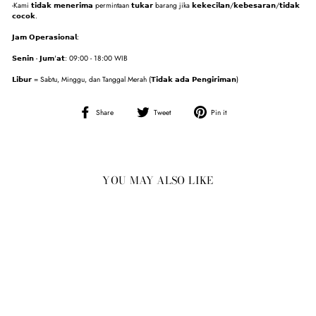
-Kami 𝘁𝗶𝗱𝗮𝗸 𝗺𝗲𝗻𝗲𝗿𝗶𝗺𝗮 permintaan 𝘁𝘂𝗸𝗮𝗿 barang jika 𝗸𝗲𝗸𝗲𝗰𝗶𝗹𝗮𝗻/𝗸𝗲𝗯𝗲𝘀𝗮𝗿𝗮𝗻/𝘁𝗶𝗱𝗮𝗸
𝗰𝗼𝗰𝗼𝗸.
𝗝𝗮𝗺 𝗢𝗽𝗲𝗿𝗮𝘀𝗶𝗼𝗻𝗮𝗹:
𝗦𝗲𝗻𝗶𝗻 - 𝗝𝘂𝗺'𝗮𝘁: 09:00 - 18:00 WIB
𝗟𝗶𝗯𝘂𝗿 = Sabtu, Minggu, dan Tanggal Merah (𝗧𝗶𝗱𝗮𝗸 𝗮𝗱𝗮 𝗣𝗲𝗻𝗴𝗶𝗿𝗶𝗺𝗮𝗻)
Share
Tweet
Pin
Share
Tweet
Pin it
on
on
on
Facebook
Twitter
Pinterest
YOU MAY ALSO LIKE
Sold Out