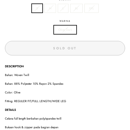
S
M
L
XL
XXL
WARNA
Olive_Dark
SOLD OUT
DESCRIPTION
Bahan: Woven Twill
Bahan: 88% Polyester 10% Rayon 2% Spandex
Color: Olive
Fitting: REGULER FIT/FULL LENGTH/WIDE LEG
DETAILS
Celana full length berbahan poly/spandex twill
Bukaan hook & zipper pada bagian depan