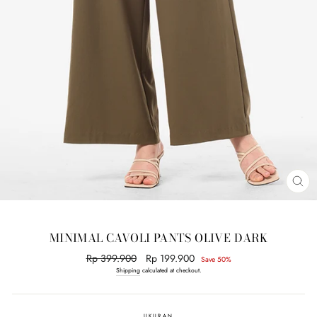
CL
(E
MINIMAL CAVOLI PANTS OLIVE DARK
Regular
Rp 399.900
Sale
Rp 199.900
Save 50%
price
price
Shipping
calculated at checkout.
UKURAN