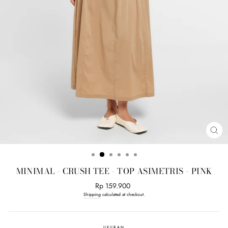
CL
(E
MINIMAL - CRUSH TEE - TOP ASIMETRIS - PINK
Regular
Rp 159.900
price
Shipping
calculated at checkout.
UKURAN