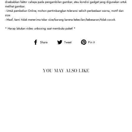
disebabkan faktor cahaya pada pengambilan gambar, atau kondisi gadget yang digunakan untuk
melihat gambar.
- Untuk pembelian Online, mohon pertimbangkan toleransi selisih perbedaan warna, motif dan
size.
- Maaf, kami tidak menerima tukar size/barang karena kekecilan/kebesaran/tidak cocok.
* Harap lakukan video unboxing saat membuka paket! *
Share
Tweet
Pin
Share
Tweet
Pin it
on
on
on
Facebook
Twitter
Pinterest
YOU MAY ALSO LIKE
Sold Out