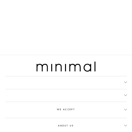
MINIMAL - CRUSH TEE - TOP
ASIMETRIS - PINK
Rp 159.900
WE ACCEPT
ABOUT US