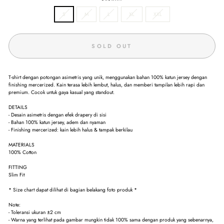
S
M
L
XL
XXL
SOLD OUT
T-shirt dengan potongan asimetris yang unik, menggunakan bahan 100% katun jersey dengan
finishing mercerized. Kain terasa lebih lembut, halus, dan memberi tampilan lebih rapi dan
premium. Cocok untuk gaya kasual yang standout.
DETAILS
- Desain asimetris dengan efek drapery di sisi
- Bahan 100% katun jersey, adem dan nyaman
- Finishing mercerized: kain lebih halus & tampak berkilau
MATERIALS
100% Cotton
FITTING
Slim Fit
* Size chart dapat dilihat di bagian belakang foto produk *
Note:
- Toleransi ukuran ±2 cm
- Warna yang terlihat pada gambar mungkin tidak 100% sama dengan produk yang sebenarnya,