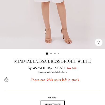
CL
(E
MINIMAL LAISSA DRESS BRIGHT WHITE
Regular
Rp 459.900
Sale
Rp 367.920
Save 20%
price
price
Shipping
calculated at checkout.
There are
283
units left in stock.
WARNA
BRIGHT WHITE