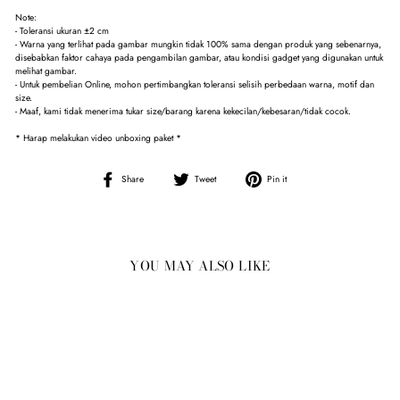
Note:
- Toleransi ukuran ±2 cm
- Warna yang terlihat pada gambar mungkin tidak 100% sama dengan produk yang sebenarnya,
disebabkan faktor cahaya pada pengambilan gambar, atau kondisi gadget yang digunakan untuk
melihat gambar.
- Untuk pembelian Online, mohon pertimbangkan toleransi selisih perbedaan warna, motif dan
size.
- Maaf, kami tidak menerima tukar size/barang karena kekecilan/kebesaran/tidak cocok.
* Harap melakukan video unboxing paket *
Share
Tweet
Pin
Share
Tweet
Pin it
on
on
on
Facebook
Twitter
Pinterest
YOU MAY ALSO LIKE
Sale