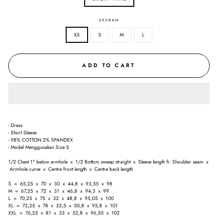
UKURAN
XS
S
M
L
ADD TO CART
- Dress
- Short Sleeve
- 98% COTTON 2% SPANDEX
- Model Menggunakan Size S
1/2 Chest 1" below armhole x 1/2 Bottom sweep straight x Sleeve length fr. Shoulder seam x
Armhole curve x Centre front length x Centre back length
S = 65,25 x 70 x 30 x 44,8 x 93,55 x 98
M = 67,25 x 72 x 31 x 46,8 x 94,3 x 99
L = 70,25 x 75 x 32 x 48,8 x 95,05 x 100
XL = 73,25 x 78 x 32,5 x 50,8 x 95,8 x 101
XXL = 76,25 x 81 x 33 x 52,8 x 96,55 x 102