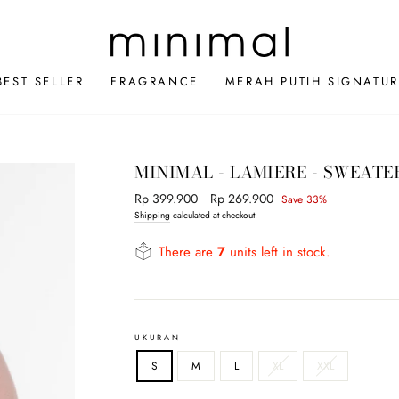
BEST SELLER
FRAGRANCE
MERAH PUTIH SIGNATUR
MINIMAL - LAMIERE - SWEATER
Regular
Rp 399.900
Sale
Rp 269.900
Save 33%
price
price
Shipping
calculated at checkout.
There are
7
units left in stock.
UKURAN
S
M
L
XL
XXL