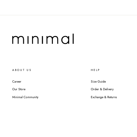
ABOUT US
HELP
Career
Size Guide
Our Store
Order & Delivery
Minimal Community
Exchange & Returns