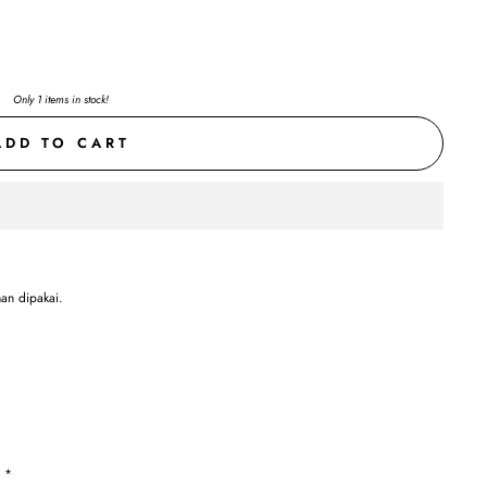
Only 1 items in stock!
ADD TO CART
man dipakai.
k *