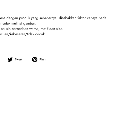
sama dengan produk yang sebenarnya, disebabkan faktor cahaya pada
 untuk melihat gambar.
selisih perbedaan warna, motif dan size.
ecilan/kebesaran/tidak cocok.
*
Share
Tweet
Pin
Tweet
Pin it
on
on
on
Facebook
Twitter
Pinterest