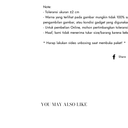
Note:
- Toleransi ukuran ±2 cm
- Warna yang terlihat pada gambar mungkin tidak 100% 
pengambilan gambar, atau kondisi gadget yang digunakan
- Untuk pembelian Online, mohon pertimbangkan toleransi 
- Maaf, kami tidak menerima tukar size/barang karena kek
* Harap lakukan video unboxing saat membuka paket! 
Share
YOU MAY ALSO LIKE