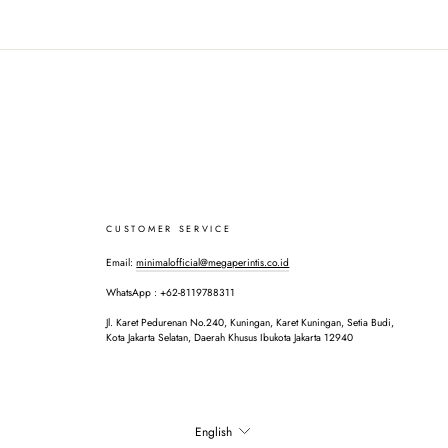
CUSTOMER SERVICE
Email:
minimalofficial@megaperintis.co.id
WhatsApp : +62-8119788311
Jl. Karet Pedurenan No.240, Kuningan, Karet Kuningan, Setia Budi,
Kota Jakarta Selatan, Daerah Khusus Ibukota Jakarta 12940
LANGUAGE
English