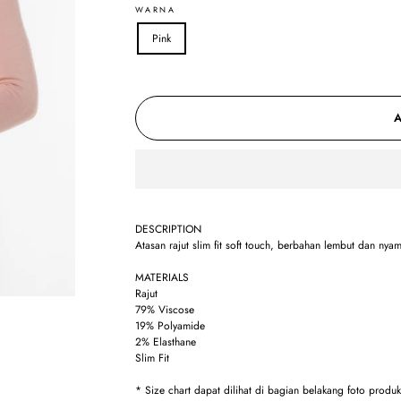
WARNA
Pink
DESCRIPTION
Atasan rajut slim fit soft touch, berbahan lembut dan nya
MATERIALS
Rajut
79% Viscose
19% Polyamide
2% Elasthane
Slim Fit
* Size chart dapat dilihat di bagian belakang foto produ