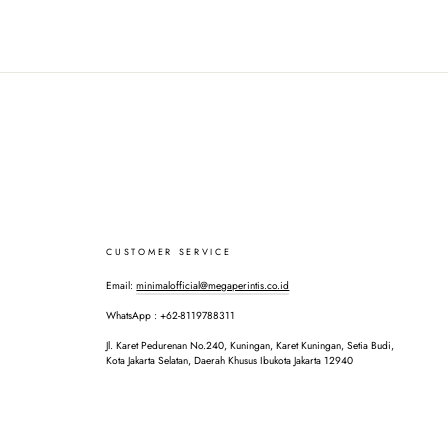
CUSTOMER SERVICE
Email:
minimalofficial@megaperintis.co.id
WhatsApp : +62-8119788311
Jl. Karet Pedurenan No.240, Kuningan, Karet Kuningan, Setia Budi,
Kota Jakarta Selatan, Daerah Khusus Ibukota Jakarta 12940