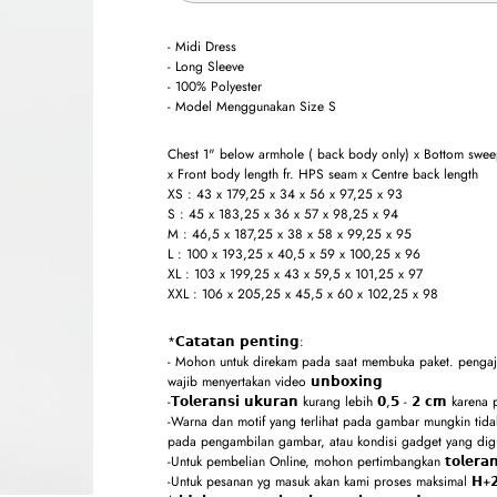
- Midi Dress
- Long Sleeve
- 100% Polyester
- Model Menggunakan Size S
Chest 1" below armhole ( back body only) x Bottom sweep 
x Front body length fr. HPS seam x Centre back length
XS : 43 x 179,25 x 34 x 56 x 97,25 x 93
S : 45 x 183,25 x 36 x 57 x 98,25 x 94
M : 46,5 x 187,25 x 38 x 58 x 99,25 x 95
L : 100 x 193,25 x 40,5 x 59 x 100,25 x 96
XL : 103 x 199,25 x 43 x 59,5 x 101,25 x 97
XXL : 106 x 205,25 x 45,5 x 60 x 102,25 x 98
*𝗖𝗮𝘁𝗮𝘁𝗮𝗻 𝗽𝗲𝗻𝘁𝗶𝗻𝗴:
- Mohon untuk direkam pada saat membuka paket. pengaju
wajib menyertakan video 𝘂𝗻𝗯𝗼𝘅𝗶𝗻𝗴
-𝗧𝗼𝗹𝗲𝗿𝗮𝗻𝘀𝗶 𝘂𝗸𝘂𝗿𝗮𝗻 kurang lebih 𝟬,𝟱 - 𝟮 𝗰𝗺 karena
-Warna dan motif yang terlihat pada gambar mungkin tidak 
pada pengambilan gambar, atau kondisi gadget yang dig
-Untuk pembelian Online, mohon pertimbangkan 𝘁𝗼𝗹𝗲𝗿𝗮𝗻
-Untuk pesanan yg masuk akan kami proses maksimal 𝗛+𝟮