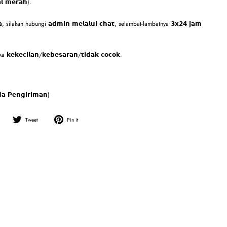
𝗹 𝗺𝗲𝗿𝗮𝗵).
𝗶𝗺𝗮, silakan hubungi 𝗮𝗱𝗺𝗶𝗻 𝗺𝗲𝗹𝗮𝗹𝘂𝗶 𝗰𝗵𝗮𝘁, selambat-lambatnya 𝟯𝘅𝟮𝟰 𝗷𝗮𝗺
𝗲𝗸𝗲𝗰𝗶𝗹𝗮𝗻/𝗸𝗲𝗯𝗲𝘀𝗮𝗿𝗮𝗻/𝘁𝗶𝗱𝗮𝗸 𝗰𝗼𝗰𝗼𝗸.
 𝗣𝗲𝗻𝗴𝗶𝗿𝗶𝗺𝗮𝗻)
Share
Tweet
Pin
Tweet
Pin it
on
on
on
Facebook
Twitter
Pinterest