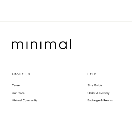
ABOUT US
HELP
Career
Size Guide
Our Store
Order & Delivery
Minimal Community
Exchange & Returns