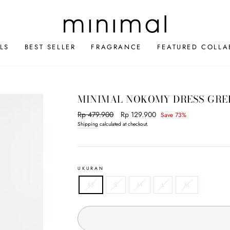
LS
BEST SELLER
FRAGRANCE
FEATURED COLLA
MINIMAL NOKOMY DRESS GRE
Regular
Rp 479.900
Sale
Rp 129.900
Save 73%
price
price
Shipping
calculated at checkout.
UKURAN
XS
S
M
L
XL