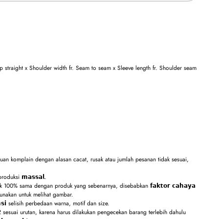
straight x Shoulder width fr. Seam to seam x Sleeve length fr. Shoulder seam
an komplain dengan alasan cacat, rusak atau jumlah pesanan tidak sesuai,
 produksi 𝗺𝗮𝘀𝘀𝗮𝗹.
100% sama dengan produk yang sebenarnya, disebabkan 𝗳𝗮𝗸𝘁𝗼𝗿 𝗰𝗮𝗵𝗮𝘆𝗮
unakan untuk melihat gambar.
𝘀𝗶 selisih perbedaan warna, motif dan size.
 sesuai urutan, karena harus dilakukan pengecekan barang terlebih dahulu