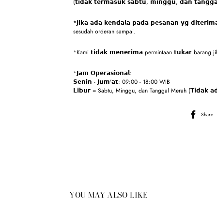
(𝘁𝗶𝗱𝗮𝗸 𝘁𝗲𝗿𝗺𝗮𝘀𝘂𝗸 𝘀𝗮𝗯𝘁𝘂, 𝗺𝗶𝗻𝗴𝗴𝘂, 𝗱𝗮𝗻 𝘁𝗮𝗻𝗴𝗴
*𝗝𝗶𝗸𝗮 𝗮𝗱𝗮 𝗸𝗲𝗻𝗱𝗮𝗹𝗮 𝗽𝗮𝗱𝗮 𝗽𝗲𝘀𝗮𝗻𝗮𝗻 𝘆𝗴 𝗱𝗶𝘁𝗲
sesudah orderan sampai.
*Kami 𝘁𝗶𝗱𝗮𝗸 𝗺𝗲𝗻𝗲𝗿𝗶𝗺𝗮 permintaan 𝘁𝘂𝗸𝗮𝗿 barang jika 𝗸
*𝗝𝗮𝗺 𝗢𝗽𝗲𝗿𝗮𝘀𝗶𝗼𝗻𝗮𝗹:
𝗦𝗲𝗻𝗶𝗻 - 𝗝𝘂𝗺'𝗮𝘁: 09:00 - 18:00 WIB
𝗟𝗶𝗯𝘂𝗿 = Sabtu, Minggu, dan Tanggal Merah (𝗧𝗶𝗱𝗮𝗸 𝗮𝗱𝗮
Share
YOU MAY ALSO LIKE