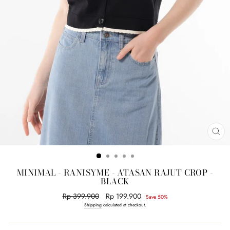
CL
(E
MINIMAL - RANISYME - ATASAN RAJUT CROP -
BLACK
Regular
Rp 399.900
Sale
Rp 199.900
Save 50%
price
price
Shipping
calculated at checkout.