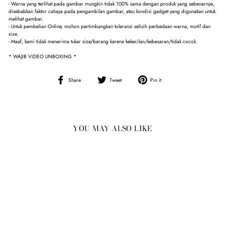
- Warna yang terlihat pada gambar mungkin tidak 100% sama dengan produk yang sebenarnya,
disebabkan faktor cahaya pada pengambilan gambar, atau kondisi gadget yang digunakan untuk
melihat gambar.
- Untuk pembelian Online, mohon pertimbangkan toleransi selisih perbedaan warna, motif dan
size.
- Maaf, kami tidak menerima tukar size/barang karena kekecilan/kebesaran/tidak cocok.
* WAJIB VIDEO UNBOXING *
Share
Tweet
Pin
Share
Tweet
Pin it
on
on
on
Facebook
Twitter
Pinterest
YOU MAY ALSO LIKE
Sold Out