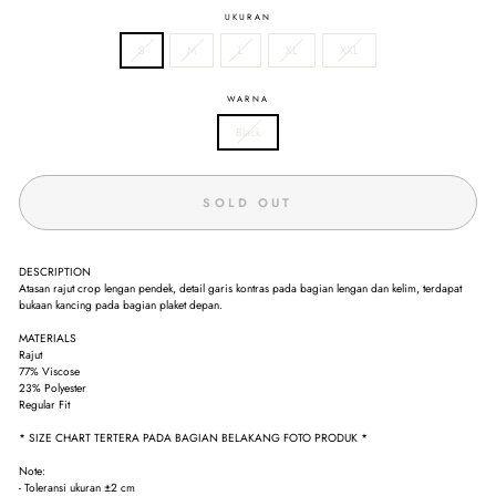
UKURAN
S
M
L
XL
XXL
WARNA
Black
SOLD OUT
DESCRIPTION
Atasan rajut crop lengan pendek, detail garis kontras pada bagian lengan dan kelim, terdapat
bukaan kancing pada bagian plaket depan.
MATERIALS
Rajut
77% Viscose
23% Polyester
Regular Fit
* SIZE CHART TERTERA PADA BAGIAN BELAKANG FOTO PRODUK *
Note:
- Toleransi ukuran ±2 cm