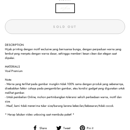
All Size
SOLD OUT
DESCRIPTION
Hijab printing dengan motif exclusive yang bernuansa bunga, dengan perpaduan warna yang
lembut yang menyatu dengan warna dasar, sehingga memberi kesan clean dan elegan saat
dipakai.
MATERIALS
Voal Premium
Note:
- Warna yang terlihat pada gambar mungkin tidak 100% sama dengan produk yang sebenarnya,
disebabkan faktor cahaya pada pengambilan gambar, atau kondisi gadget yang digunakan untuk
melihat gambar.
- Untuk pembelian Online, mohon pertimbangkan toleransi selisih perbedaan warna, motif dan
size.
- Maaf, kami tidak menerima tukar size/barang karena kekecilan/kebesaran/tidak cocok.
* Harap lakukan video unboxing saat membuka paket! *
Share
Tweet
Pin
Share
Tweet
Pin it