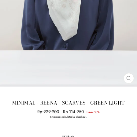
CL
(E
MINIMAL - REENA - SCARVES - GREEN LIGHT
Regular
Rp 229.900
Sale
Rp 114.950
Save 50%
price
price
Shipping
calculated at checkout.
UKURAN