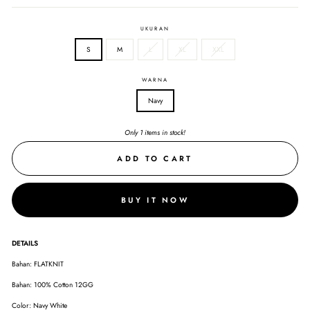
UKURAN
S
M
L
XL
XXL
WARNA
Navy
Only 1 items in stock!
ADD TO CART
BUY IT NOW
DETAILS
Bahan: FLATKNIT
Bahan: 100% Cotton 12GG
Color: Navy White