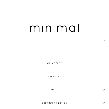
price
Save 45%
price
WE ACCEPT
ABOUT US
HELP
CUSTOMER SERVICE