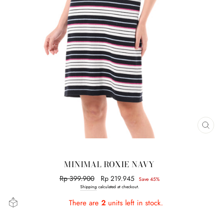
CL
(E
MINIMAL ROXIE NAVY
Regular
Rp 399.900
Sale
Rp 219.945
Save 45%
price
price
Shipping
calculated at checkout.
There are
2
units left in stock.