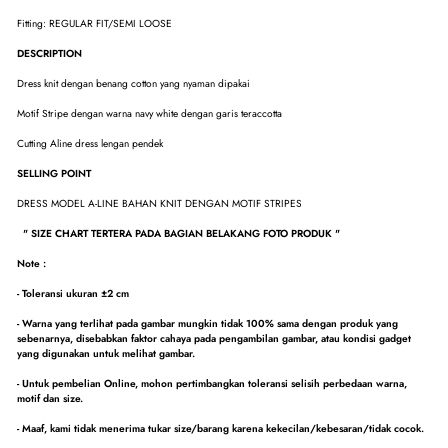
Fitting: REGULAR FIT/SEMI LOOSE
DESCRIPTION
Dress knit dengan benang cotton yang nyaman dipakai
Motif Stripe dengan warna navy white dengan garis teraccotta
Cutting Aline dress lengan pendek
SELLING POINT
DRESS MODEL A-LINE BAHAN KNIT DENGAN MOTIF STRIPES
" SIZE CHART TERTERA PADA BAGIAN BELAKANG FOTO PRODUK "
Note :
- Toleransi ukuran ±2 cm
- Warna yang terlihat pada gambar mungkin tidak 100% sama dengan produk yang
sebenarnya, disebabkan faktor cahaya pada pengambilan gambar, atau kondisi gadget
yang digunakan untuk melihat gambar.
- Untuk pembelian Online, mohon pertimbangkan toleransi selisih perbedaan warna,
motif dan size.
- Maaf, kami tidak menerima tukar size/barang karena kekecilan/kebesaran/tidak cocok.