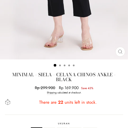
CL
(E
MINIMAL - SIELA - CELANA CHINOS ANKLE -
BLACK
Regular
Rp 299.900
Sale
Rp 169.900
Save 43%
price
price
Shipping
calculated at checkout.
There are
22
units left in stock.
UKURAN