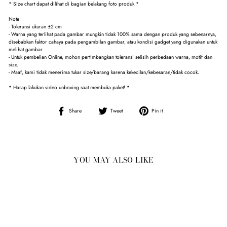
* Size chart dapat dilihat di bagian belakang foto produk *
Note:
- Toleransi ukuran ±2 cm
- Warna yang terlihat pada gambar mungkin tidak 100% sama dengan produk yang sebenarnya,
disebabkan faktor cahaya pada pengambilan gambar, atau kondisi gadget yang digunakan untuk
melihat gambar.
- Untuk pembelian Online, mohon pertimbangkan toleransi selisih perbedaan warna, motif dan
size.
- Maaf, kami tidak menerima tukar size/barang karena kekecilan/kebesaran/tidak cocok.
* Harap lakukan video unboxing saat membuka paket! *
Share
Tweet
Pin
Share
Tweet
Pin it
on
on
on
Facebook
Twitter
Pinterest
YOU MAY ALSO LIKE
Sale