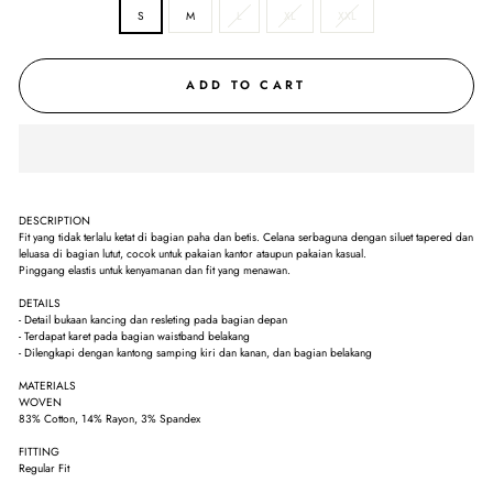
S
M
L
XL
XXL
ADD TO CART
DESCRIPTION
Fit yang tidak terlalu ketat di bagian paha dan betis. Celana serbaguna dengan siluet tapered dan
leluasa di bagian lutut, cocok untuk pakaian kantor ataupun pakaian kasual.
Pinggang elastis untuk kenyamanan dan fit yang menawan.
DETAILS
- Detail bukaan kancing dan resleting pada bagian depan
- Terdapat karet pada bagian waistband belakang
- Dilengkapi dengan kantong samping kiri dan kanan, dan bagian belakang
MATERIALS
WOVEN
83% Cotton, 14% Rayon, 3% Spandex
FITTING
Regular Fit